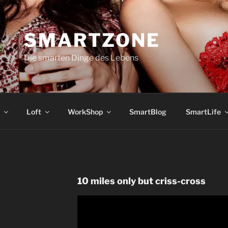
SMARTZONE
Die smarten Dinge des Lebens
Loft
WorkShop
SmartBlog
SmartLife
10 miles only but criss-cross