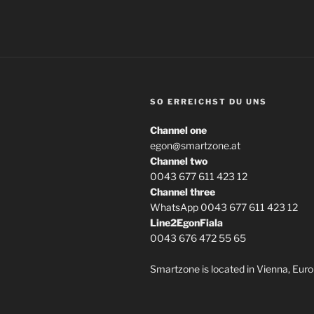
SO ERREICHST DU UNS
Channel one
egon@smartzone.at
Channel two
0043 677 611 423 12
Channel three
WhatsApp 0043 677 611 423 12
Line2EgonFiala
0043 676 472 55 65
Smartzone is located in Vienna, Euro