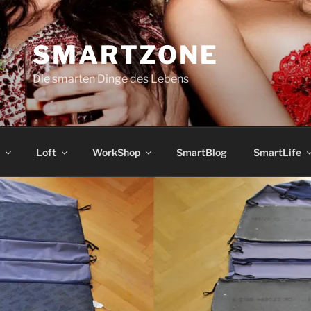
SMARTZONE
Die smarten Dinge des Lebens
Loft
WorkShop
SmartBlog
SmartLife