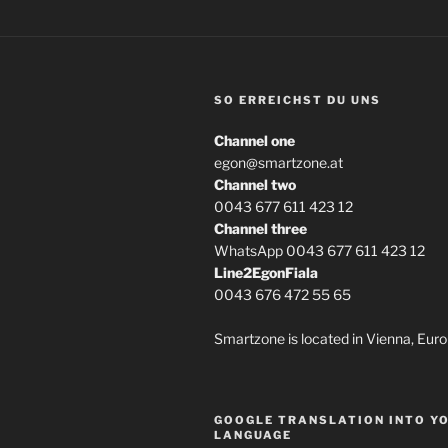
SO ERREICHST DU UNS
Channel one
egon@smartzone.at
Channel two
0043 677 611 423 12
Channel three
WhatsApp 0043 677 611 423 12
Line2EgonFiala
0043 676 472 55 65
Smartzone is located in Vienna, Euro
GOOGLE TRANSLATION INTO Y
LANGUAGE